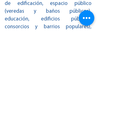
de edificación, espacio público
(veredas y baños públicos),
educación, edificios públicos,
consorcios y barrios populares),
hábitat, participación (en actos
electorales y respecto de edificios
existentes y de los espacios públicos
y la vía pública).
LEER DOCUMENTO
Punteo de prioridades en
materia de discapacidad
para ser incorporadas en
las plataformas políticas y
electorales – A NIVEL