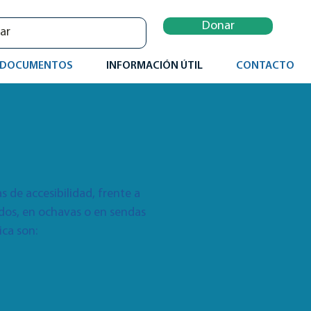
Donar
DOCUMENTOS
INFORMACIÓN ÚTIL
CONTACTO
 de accesibilidad, frente a
ados, en ochavas o en sendas
ica son: