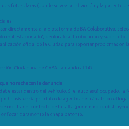
 dos fotos claras (donde se vea la infracción y la patente de
ciales
esar directamente a la plataforma de
BA Colaborativa
, sele
lo mal estacionado", geolocalizar la ubicación y subir la foto
plicación oficial de la Ciudad para reportar problemas en la
tención Ciudadana de CABA llamando al 147
a que no rechacen la denuncia
debe estar dentro del vehículo. Si el auto está ocupado, la 
dir asistencia policial o de agentes de tránsito en el lugar
ebe mostrar el contexto de la falta (por ejemplo, obstruyen
e enfocar claramente la chapa patente.