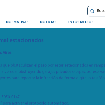
NORMATIVAS
NOTICIAS
EN LOS MEDIOS
mal estacionados
 Aires
 que obstaculizan el paso por estar estacionados en rampas
 la vereda, obstruyendo garajes privados o espacios reserv
entes para reportar la infracción de forma digital o telefón
1 5050-0147
al" para activar el protocolo automático.