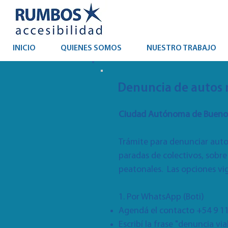
INICIO
QUIENES SOMOS
NUESTRO TRABAJO
Denuncia de autos 
Ciudad Autónoma de Buenos
Trámite para denunciar autos
paradas de colectivos, sobre
peatonales. Las opciones vig
1. Por WhatsApp (Boti)
Agendá el contacto
+54 9 1
Escribí la frase "denuncia vi