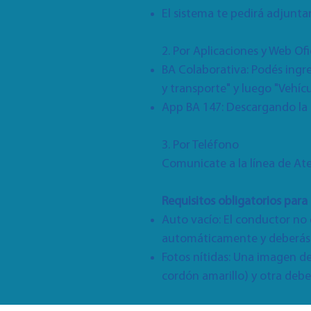
El sistema te pedirá adjuntar
2. Por Aplicaciones y Web Ofi
BA Colaborativa: Podés ingr
y transporte" y luego "Vehícu
App BA 147: Descargando la a
3. Por Teléfono
Comunicate a la línea de A
Requisitos obligatorios par
Auto vacío: El conductor no 
automáticamente y deberás pe
Fotos nítidas: Una imagen d
cordón amarillo) y otra deb