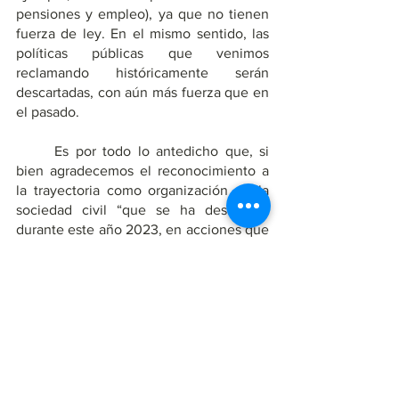
pensiones y empleo), ya que no tienen 
fuerza de ley. En el mismo sentido, las 
políticas públicas que venimos 
reclamando históricamente serán 
descartadas, con aún más fuerza que en 
el pasado. 
	Es por todo lo antedicho que, si 
bien agradecemos el reconocimiento a 
la trayectoria como organización de la 
sociedad civil “que se ha destacado 
durante este año 2023, en acciones que 
promuevan, garanticen e impulsen el 
cumplimiento de los derechos de las 
personas con discapacidad en 
Argentina”, consideramos coherente 
declinar la distinción del Premio 
Grumberg que nos ha sido otorgada en 
el marco de la primera edición de los 
Premios Poblete & Grumberg de la 