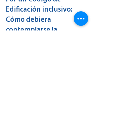
Edificación inclusivo:
Cómo debiera
contemplarse la
accesibilidad en el Nuevo
Código de Edificación
CABA (2021)
Autores:
Fundación Rumbos, REDI (Red por
los Derechos de las Personas con
Discapacidad) y APEBI (Asociación
por Espina Bífida e Hidrocefalia.
Detalle:
Marzo de 2021 (Documento
elaborado sobre la base del