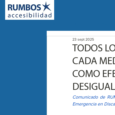
INICIO
QUIENES SOMOS
NUESTRO TRABAJO
23 sept 2025
TODOS L
CADA MED
COMO EF
DESIGUA
Comunicado de RUM
Emergencia en Discap