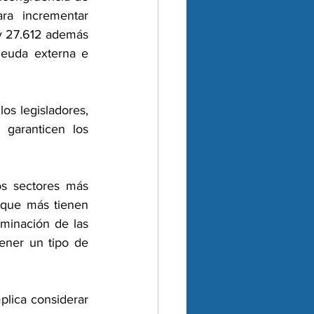
a incrementar 
y 27.612 además 
deuda externa e 
os legisladores, 
garanticen los 
s sectores más 
 que más tienen 
minación de las 
ener un tipo de 
lica considerar 