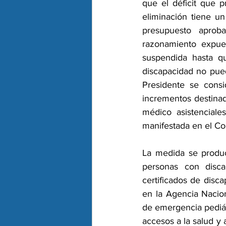
que el déficit que p
eliminación tiene u
presupuesto aprob
razonamiento expues
suspendida hasta q
discapacidad no pue
Presidente se consi
incrementos destinad
médico asistenciale
manifestada en el Co
La medida se produc
personas con disca
certificados de disc
en la Agencia Nacio
de emergencia pediátr
accesos a la salud y 