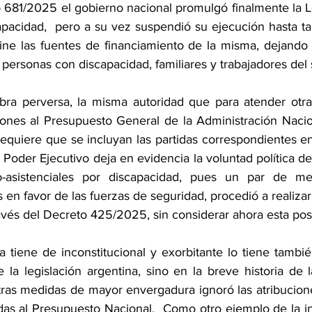
o 681/2025 el gobierno nacional promulgó finalmente la L
acidad,  pero a su vez suspendió su ejecución hasta ta
ne las fuentes de financiamiento de la misma, dejando s
personas con discapacidad, familiares y trabajadores del 
ra perversa, la misma autoridad que para atender otras
ones al Presupuesto General de la Administración Nacion
requiere que se incluyan las partidas correspondientes en
l Poder Ejecutivo deja en evidencia la voluntad política de 
-asistenciales por discapacidad, pues un par de mes
en favor de las fuerzas de seguridad, procedió a realizar
avés del Decreto 425/2025, sin considerar ahora esta posi
 tiene de inconstitucional y exorbitante lo tiene también
e la legislación argentina, sino en la breve historia de l
 otras medidas de mayor envergadura ignoró las atribucion
das al Presupuesto Nacional.  Como otro ejemplo de la i