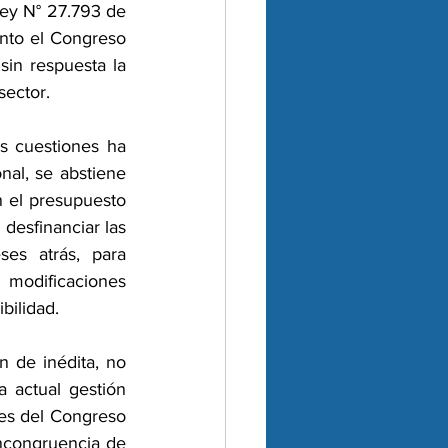
ey N° 27.793 de 
nto el Congreso 
in respuesta la 
sector.
 cuestiones ha 
al, se abstiene 
 el presupuesto 
desfinanciar las 
es atrás, para 
  modificaciones 
bilidad. 
 de inédita, no 
a actual gestión 
es del Congreso 
ncongruencia de 