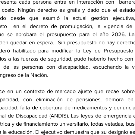
resenta cada persona entra en interacción con  barrera
n costo. Ningún derecho es gratis y dado que el estado
ado desde que asumió la actual gestión ejecutiva,
to  en el decreto de promulgación, la vigencia de l
ue se aprobara el presupuesto para el año 2026. La
den quedar en espera.  Sin presupuesto no hay derechos
deró habilitado para modificar la Ley de Presupuesto 
os a las fuerzas de seguridad, pudo haberlo hecho con l
s de las personas con discapacidad, escuchando la vo
ngreso de la Nación.
e en un contexto de marcado ajuste que recae sobre e
pacidad, con eliminación de pensiones, demora en 
apacidad, falta de cobertura de medicamentos y denuncia
nal de Discapacidad (ANDIS). Las leyes de emergencia e
ica y de financiamiento universitario, todas vetadas, busc
a la educación. El ejecutivo demuestra que su designio es