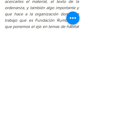
acercarles el material, el texto de la 
ordenanza, y también algo importante y 
que hace a la organización donde yo 
trabajo que es Fundación Rumbos, es 
que ponemos el eje en temas de hábitat 
y discapacidad, entonces queremos 
incorporar al colectivo de personas con 
discapacidad. Queremos que sean 
actores parte, nosotros estamos 
promoviendo la accesibilidad en la zona 
junto con todo el equipo de Turismo, 
con lo cual a quienes se inscriban 
preguntamos si necesitan algún recurso 
de accesibilidad para participar y así 
poder brindarlo (…). Tenemos un mail 
que es 
consejoconsultivoroggero@gmail.com
”.
Escuchar la entrevista